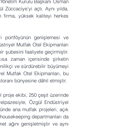
a, Yönetim Kurulu Başkanı Osman
 Züccaciye’yi açtı. Aynı yılda,
 firma, yüksek kaliteyi herkes
eri portföyünün genişlemesi ve
striyel Mutfak Otel Ekipmanları
r şubesini faaliyete geçirmiştir.
ısa zaman içerisinde şirketin
enilikçi ve sürdürebilir büyümeyi
yel Mutfak Otel Ekipmanları, bu
storanı bünyesine dâhil etmiştir.
l proje ekibi, 250 çeşit üzerinde
elpazesiyle, Özgül Endüstriyel
ünde ana mutfak projeleri, açık
ve housekeeping departmanları da
et ağını genişletmiştir ve aynı