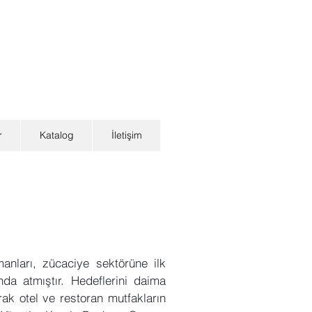
r
Katalog
İletişim
anları, zücaciye sektörüne ilk
nda atmıştır. Hedeflerini daima
rak otel ve restoran mutfakların