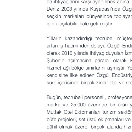
da ihtiyaçlarını karşılayabilmek adın
Deniz 2003 yılında Kuşadası’nda Özgül
seçkin markaları bünyesinde toplayan
için ulaşılabilir hale getirmiştir.
Yılların kazandırdığı tecrübe, müşt
artan iş hacminden dolayı, Özgül Endü
olarak 2016 yılında ihtiyaç duyulan İzmi
Şubenin açılmasına paralel olarak k
hizmet ağı bölge sınırlarını aşmıştır. Y
kendisine ilke edinen Özgül Endüstri
süre içerisinde birçok zincir otel ve re
Bugün, tecrübeli personeli, profesyone
marka ve 25.000 üzerinde bir ürün y
Mutfak Otel Ekipmanları turizm sektör
büfe projeleri, set üstü ekipmanları 
dâhil olmak üzere, birçok alanda hizm