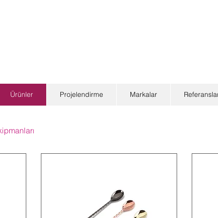
Ürünler
Projelendirme
Markalar
Referansla
kipmanları