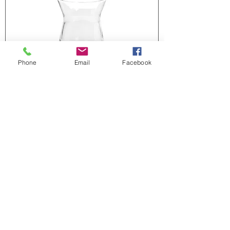
Phone
Email
Facebook
Çay Tabakları
Bir sonraki projeniz için kaliteli ve
uygun teklif mi alıyorsunuz?
Teklif Alın