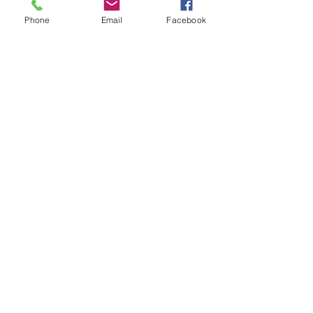
Phone
Email
Facebook
Spare Parts
Are you receiving quality and
competitive bids for your next project?
Get a Quote