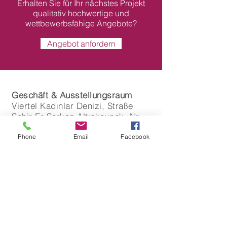
Erhalten Sie für Ihr nächstes Projekt
qualitativ hochwertige und
wettbewerbsfähige Angebote?
Angebot anfordern
Geschäft & Ausstellungsraum
Viertel Kadınlar Denizi, Straße
Şehir Er Serkan Altınkaynak, Nr.
1/B, 09400
Kusadasi / AYDIN
Phone
Email
Facebook
Tel.:
+90 256 612 08 83
E-Mail:
info@ozgulmutfak.com