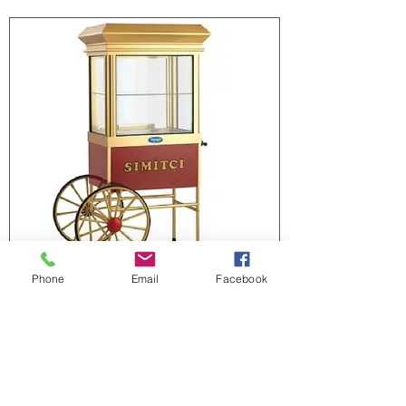
Phone
Email
Facebook
Simitçi Arabası
Erhalten Sie für Ihr nächstes Projekt
qualitativ hochwertige und