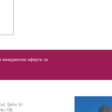
и конкурентни оферти за
od, Şehir Er
No:1/B,