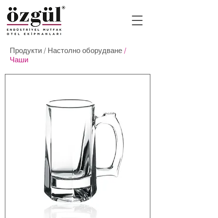
Продукти
/
Настолно оборудване
/
Чаши